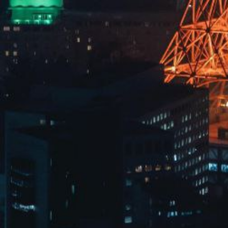
联系米兰
办公室电话：0553-4822935 物业公司电话：0553-4822173
地址：芜湖市弋江区九华南路135号
公交线路：10路; 16路; 18路; 19路; 24路空调; 26路空调;29路; 41路环线空调;45路; 46路;
109路晚班空调; 113路; 113路晚班; t1路
轻轨1号线：米兰中心站
开放时间
田径场：7:00-15:00 篮球场：8:30-17:30
足球场：8:30-17:00 18:00-21:00
羽毛球馆：8:30-12:00 12:00-21:00
健身馆：9:00-21:00
健身路径及户外健身设施：24小时