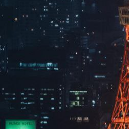
要点3：落地缓冲。很多人跑步都是全脚掌着地，落地时的
声音也比较大。而正确的动作是：跑步腾空脚落地时要脚跟先着
地，然后再过渡到全脚掌，这是对脚踝、膝盖的一种保护，防止
骨膜炎的发生。
要点4：呼吸。跑步时的呼吸是深远而悠长的，一般采用鼻
吸嘴呼，体力下降较为严重是可以采用嘴吸嘴呼方式。
跑步时，不仅要姿势正确，而且呼吸、心率等也因素也要注
意，这些都是跑步健身时候要注意的要点，掌握了这些技巧，跑
步的时候就可以很轻松。
上一篇：健身时间不宜超过60分钟
热线电话
0553-4822935
扫一扫关注我们